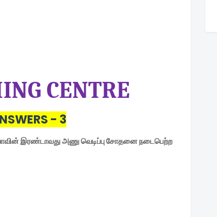
ING CENTRE
NSWERS - 3
்தியாவின் இரண்டாவது அணு வெடிப்பு சோதனை நடைபெற்ற