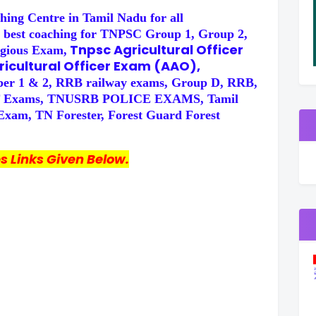
hing Centre in Tamil Nadu for all
 best coaching for TNPSC Group 1, Group 2,
Tnpsc Agricultural Officer
gious Exam,
icultural Officer Exam (AAO),
r 1 & 2, RRB railway exams, Group D, RRB,
SF Exams, TNUSRB POLICE EXAMS, Tamil
 Exam, TN Forester, Forest Guard Forest
 Links Given Below.