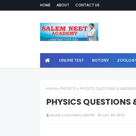
HOME
ABOUT
CONTACT US
ONLINE TEST
BOTONY
ZOOLOG
Home
PHYSICS
PHYSICS QUESTIONS & ANSWERS
PHYSICS QUESTIONS 
SALEM COACHING CENTRE
JULY 20, 2022