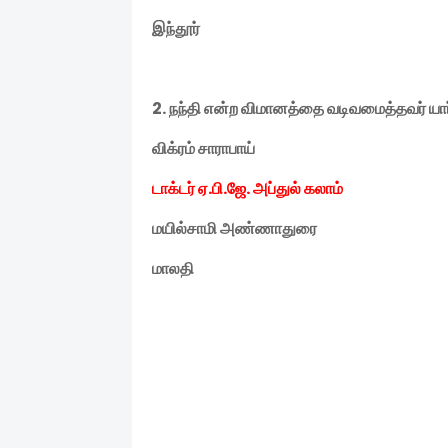
இந்தூர்
2.
நந்தி என்ற விமானத்தை வடிவமைத்தவர் யார
விக்ரம் சாராபாய்
டாக்டர் ஏ
.
பி
.
ஜே
.
அப்துல் கலாம்
மயில்சாமி அண்ணாதுரை
மாலதி