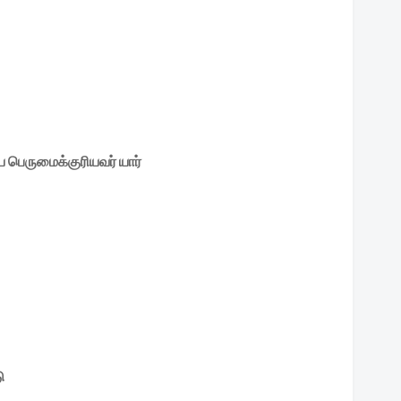
பெருமைக்குரியவர் யார்
ு