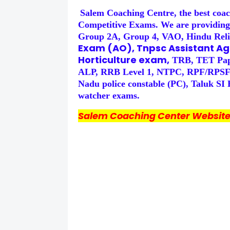
Salem Coaching Centre, the best coac
Competitive
Exams. We are providing
Group 2A, Group 4, VAO, Hindu Reli
Exam (AO), Tnpsc Assistant Agr
Horticulture exam,
TRB, TET Pape
ALP, RRB Level 1, NTPC, RPF/RP
Nadu police constable (PC), Taluk SI
watcher exams.
Salem Coaching Center Websites