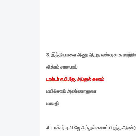
3.
இந்தியாவை அணு ஆயுத வல்லரசாக மாற்றிய 
விக்ரம் சாராபாய்
டாக்டர் ஏ
.
பி
.
ஜே
.
அப்துல் கலாம்
மயில்சாமி அண்ணாதுரை
மாலதி
4.
டாக்டர் ஏ
.
பி
.
ஜே அப்துல் கலாம் பிறந்த ஆண்ட