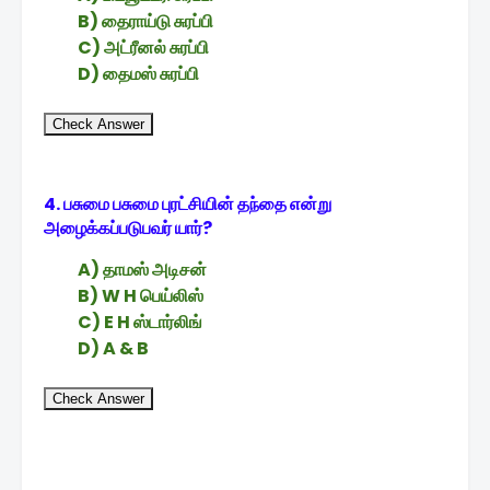
B) தைராய்டு சுரப்பி
C) அட்ரீனல் சுரப்பி
D) தைமஸ் சுரப்பி
Check Answer
4. பசுமை பசுமை புரட்சியின் தந்தை என்று
அழைக்கப்படுபவர் யார்?
A) தாமஸ் அடிசன்
B) W H பெய்லிஸ்
C) E H ஸ்டார்லிங்
D) A & B
Check Answer