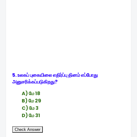
5. உலகப் புகையிலை எதிர்ப்பு தினம் எப்போது
அனுசரிக்கப்படுகிறது?
A) மே 18
B) மே 29
C) மே 3
D) மே 31
Check Answer