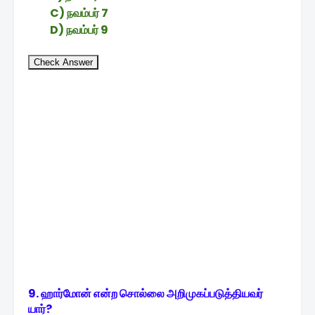
C) நவம்பர் 7
D) நவம்பர் 9
Check Answer
9. ஹார்மோன் என்ற சொல்லை அறிமுகப்படுத்தியவர்
யார்?