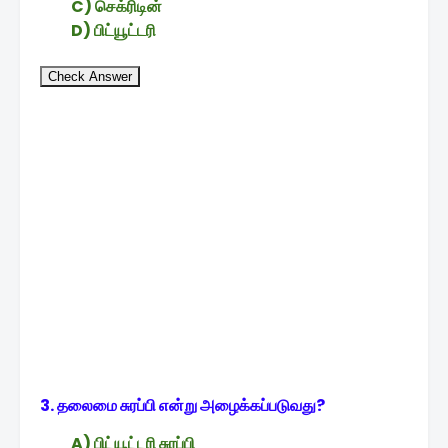
C) செக்ரிடின்
D) பிட்யூட்டரி
Check Answer
3. தலைமை சுரப்பி என்று அழைக்கப்படுவது?
A) பிட்யூட்டரி சுரப்பி