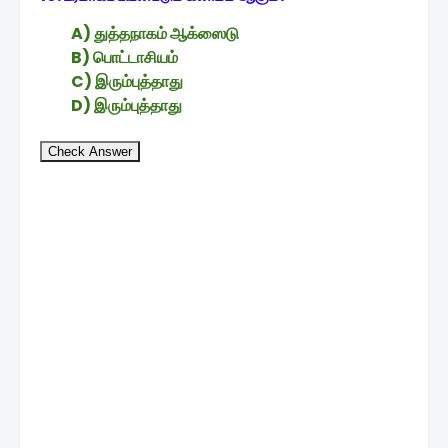
A) துத்தநாகம் ஆக்ஸைடு
B) பொட்டாசியம்
C) இரும்புத்தாது
D) இரும்புத்தாது
Check Answer