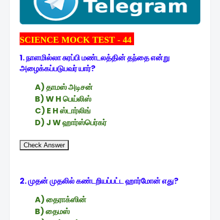
SCIENCE MOCK TEST - 44
1. நாளமில்லா சுரப்பி மண்டலத்தின் தந்தை என்று
அழைக்கப்படுபவர் யார்?
A) தாமஸ் அடிசன்
B) W H பெய்லிஸ்
C) E H ஸ்டார்லிங்
D) J W ஹார்ஸ்பெர்கர்
Check Answer
2. முதன் முதலில் கண்டறியப்பட்ட ஹார்மோன் எது?
A) தைராக்ஸின்
B) தைமஸ்