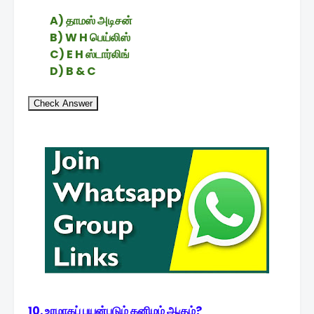
A) தாமஸ் அடிசன்
B) W H பெய்லிஸ்
C) E H ஸ்டார்லிங்
D) B & C
Check Answer
10. உரமாகப் பயன்படும் கனிமம் ஆகும்?