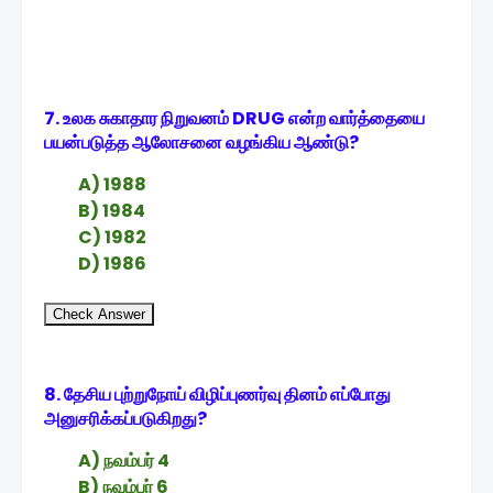
7. உலக சுகாதார நிறுவனம் DRUG என்ற வார்த்தையை
பயன்படுத்த ஆலோசனை வழங்கிய ஆண்டு?
A) 1988
B) 1984
C) 1982
D) 1986
Check Answer
8. தேசிய புற்றுநோய் விழிப்புணர்வு தினம் எப்போது
அனுசரிக்கப்படுகிறது?
A) நவம்பர் 4
B) நவம்பர் 6