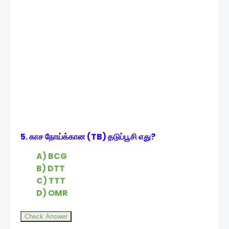
5. காச நோய்க்கான (TB) தடுப்பூசி எது?
A) BCG
B) DTT
C) TTT
D) OMR
Check Answer