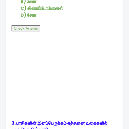
B) கேரா
C) கிளாமிடோமோனஸ்
D) சேரா
Check Answer
3. பாசிகளின் இனப்பெருக்கம் எத்தனை வகைகளில்