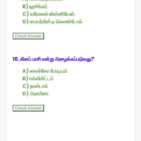
B) ஹூக்கர்
C) கரோலஸ் லின்னியேஸ்
D) பையர்மிஸ் டி கொண்டோல்
Check Answer
10. கிளப் பாசி என்று அழைக்கப்படுவது?
A) லைக்கோ போடியம்
B) ஈக்விசிட்டம்
C) நாஸ்டாக்
D) அனபீனா
Check Answer