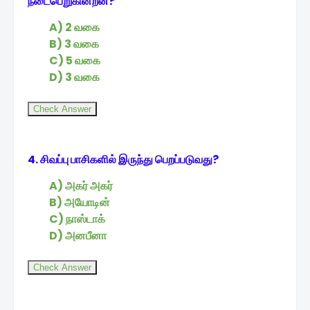
நடைபெறுகின்றன?
A) 2 வகை
B) 3 வகை
C) 5 வகை
D) 3 வகை
Check Answer
4. சிவப்பு பாசிகளில் இருந்து பெறப்படுவது?
A) அகர் அகர்
B) அயோடின்
C) நாஸ்டாக்
D) அனபீனா
Check Answer