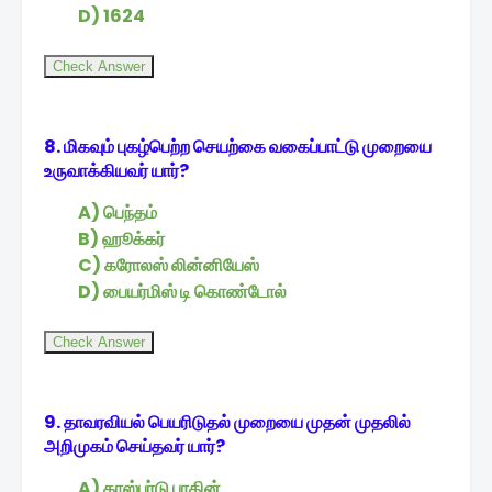
D) 1624
Check Answer
8. மிகவும் புகழ்பெற்ற செயற்கை வகைப்பாட்டு முறையை
உருவாக்கியவர் யார்?
A) பெந்தம்
B) ஹூக்கர்
C) கரோலஸ் லின்னியேஸ்
D) பையர்மிஸ் டி கொண்டோல்
Check Answer
9. தாவரவியல் பெயரிடுதல் முறையை முதன் முதலில்
அறிமுகம் செய்தவர் யார்?
A) காஸ்பர்டு பாகின்