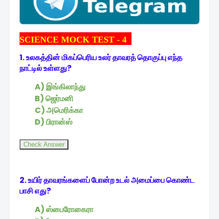
SCIENCE MOCK TEST - 4
1. உலகத்தின் மிகப்பெரிய உலர் தாவரத் தொகுப்பு எந்த
நாட்டில் உள்ளது?
A) இங்கிலாந்து
B) ஜெர்மனி
C) அமெரிக்கா
D) பிரான்ஸ்
Check Answer
2. உயிர் தாவரங்களைப் போன்ற உடல் அமைப்பை கொண்ட
பாசி எது?
A) ஸ்பைரோகைரா