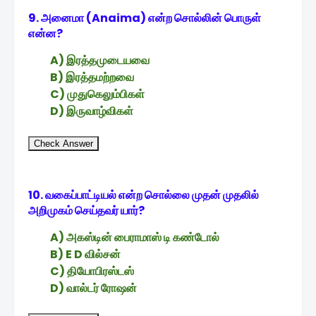
9. அனைமா (Anaima) என்ற சொல்லின் பொருள்
என்ன?
A) இரத்தமுடையவை
B) இரத்தமற்றவை
C) முதுகெலும்பிகள்
D) இருவாழ்விகள்
Check Answer
10. வகைப்பாட்டியல் என்ற சொல்லை முதன் முதலில்
அறிமுகம் செய்தவர் யார்?
A) அகஸ்டின் பைராமாஸ் டி கண்டோல்
B) E D வில்சன்
C) தியோபிரஸ்டஸ்
D) வால்டர் ரோஷன்