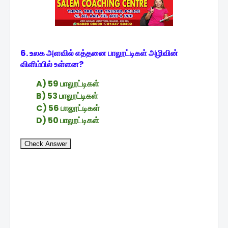
6. உலக அளவில் எத்தனை பாலூட்டிகள் அழிவின்
விளிம்பில் உள்ளன?
A) 59 பாலூட்டிகள்
B) 53 பாலூட்டிகள்
C) 56 பாலூட்டிகள்
D) 50 பாலூட்டிகள்
Check Answer