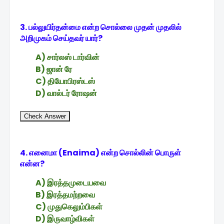
3. பல்லுயிர்தன்மை என்ற சொல்லை முதன் முதலில்
அறிமுகம் செய்தவர் யார்?
A) சார்லஸ் டார்வின்
B) ஜான் ரே
C) தியோபிரஸ்டஸ்
D) வால்டர் ரோஷன்
Check Answer
4. எனைமா (Enaima) என்ற சொல்லின் பொருள்
என்ன?
A) இரத்தமுடையவை
B) இரத்தமற்றவை
C) முதுகெலும்பிகள்
D) இருவாழ்விகள்