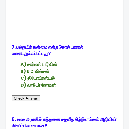
7. பல்லுயிர் தன்மை என்ற சொல் யாரால்
வரையறுக்கப்பட்டது?
A) சார்லஸ் டார்வின்
B) E D வில்சன்
C) தியோபிரஸ்டஸ்
D) வால்டர் ரோஷன்
Check Answer
8. உலக அளவில் எத்தனை சதவீத சிற்றினங்கள் அழிவின்
விளிம்பில் உள்ளன?