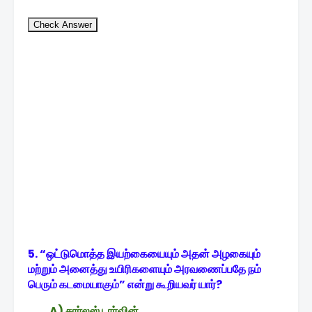
Check Answer
5. “ஒட்டுமொத்த இயற்கையையும் அதன் அழகையும்
மற்றும் அனைத்து உயிரிகளையும் அரவணைப்பதே நம்
பெரும் கடமையாகும்” என்று கூறியவர் யார்?
A) சார்லஸ் டார்வின்