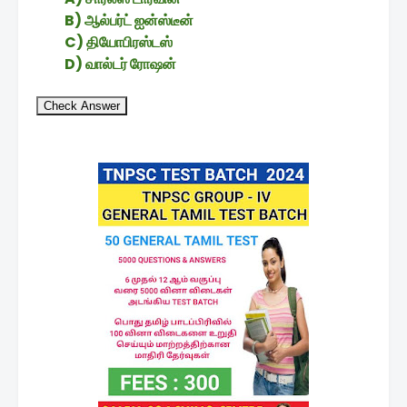
B) ஆல்பர்ட் ஐன்ஸ்டீன்
C) தியோபிரஸ்டஸ்
D) வால்டர் ரோஷன்
Check Answer