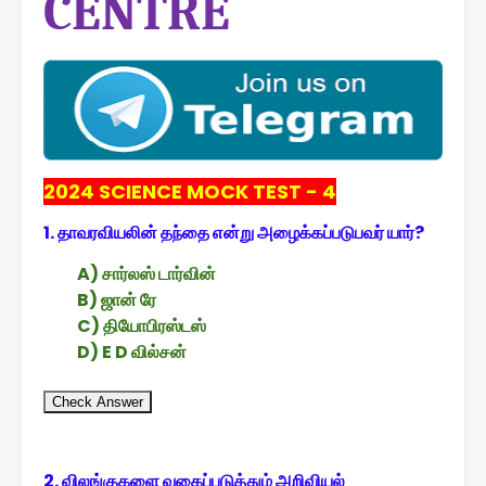
CENTRE
2024 SCIENCE MOCK TEST - 4
1. தாவரவியலின் தந்தை என்று அழைக்கப்படுபவர் யார்?
A) சார்லஸ் டார்வின்
B) ஜான் ரே
C) தியோபிரஸ்டஸ்
D) E D வில்சன்
Check Answer
2. விலங்குகளை வகைப்படுத்தும் அறிவியல்